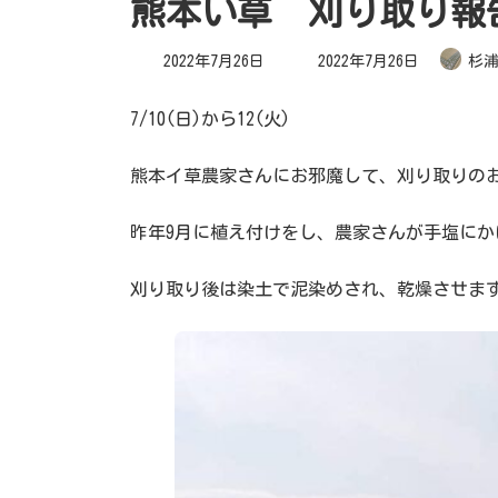
熊本い草 刈り取り報
最
2022年7月26日
2022年7月26日
杉
終
更
新
日
7/10(日)から12(火)
時
:
熊本イ草農家さんにお邪魔して、刈り取りの
昨年9月に植え付けをし、農家さんが手塩にか
刈り取り後は染土で泥染めされ、乾燥させま