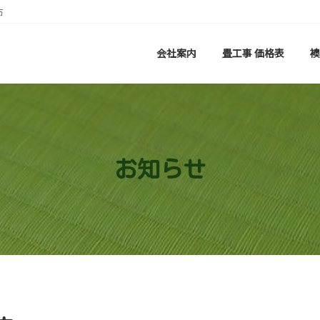
市
会社案内
畳工事 価格表
襖
お知らせ