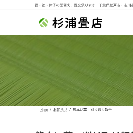
コ
ナ
畳・襖・障子の張替え、畳交承ります 千葉県松戸市・市川
ン
ビ
テ
ゲ
ン
ー
ツ
シ
へ
ョ
ス
ン
キ
に
ッ
移
プ
動
Home
お知らせ
熊本い草 刈り取り報告