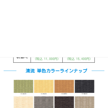
-単色タイプ
1色の糸で編んだ標準の畳です。複数の色を組み合わせること
もできます。色は下記のラインナップよりお選びください。
半帖
1帖
18,000円～
28,000円～
新畳
(税込 19,800円)
(税込 30,800円)
10,000円～
14,000円～
表替え
(税込 11,000円)
(税込 15,400円)
清流 単色カラーラインナップ