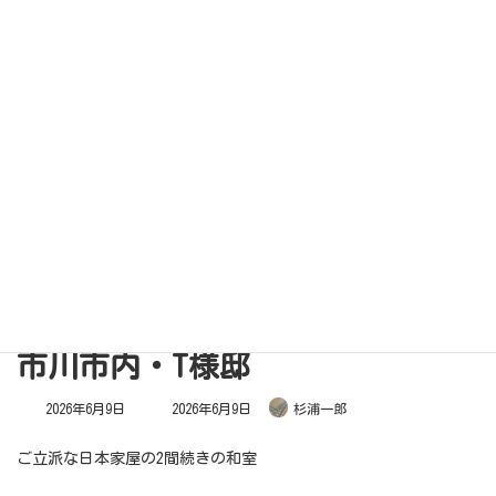
コ
ナ
ン
ビ
テ
ゲ
ン
ー
ツ
シ
へ
ョ
ス
ン
キ
に
ッ
移
プ
動
実績紹介
Home
実績紹介
市川市内・T様邸
市川市内・T様邸
最
2026年6月9日
2026年6月9日
杉浦一郎
終
更
新
日
ご立派な日本家屋の2間続きの和室
時
: