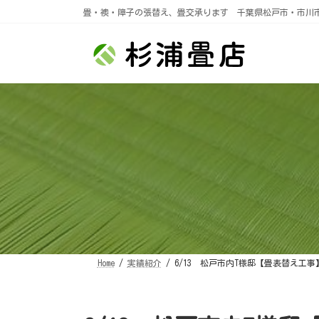
コ
ナ
畳・襖・障子の張替え、畳交承ります 千葉県松戸市・市川
ン
ビ
テ
ゲ
ン
ー
ツ
シ
へ
ョ
ス
ン
キ
に
ッ
移
プ
動
Home
実績紹介
6/13 松戸市内T様邸【畳表替え工事