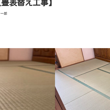
邸【畳表替え工事】
浦一郎