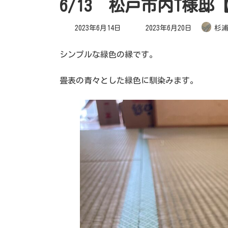
6/13 松戸市内T様
最
2023年6月14日
2023年6月20日
杉
終
更
新
日
シンプルな緑色の縁です。
時
:
畳表の青々とした緑色に馴染みます。