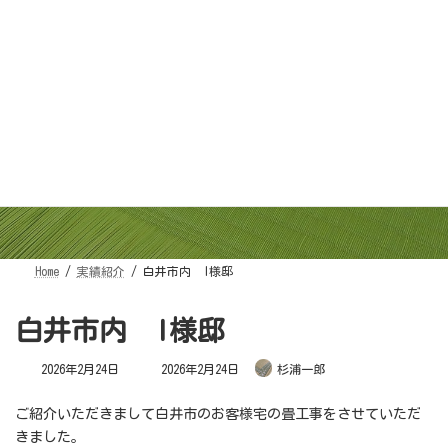
コ
ナ
ン
ビ
テ
ゲ
ン
ー
ツ
シ
へ
ョ
ス
ン
キ
に
ッ
移
プ
動
実績紹介
Home
実績紹介
白井市内 I様邸
白井市内 I様邸
最
2026年2月24日
2026年2月24日
杉浦一郎
終
更
新
日
ご紹介いただきまして白井市のお客様宅の畳工事をさせていただ
時
:
きました。